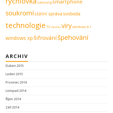
rychlovka
smartphone
samsung
soukromí
státní správa
svoboda
technologie
viry
TV
windows 8.1
ubuntu
špehování
šifrování
windows xp
ARCHIV
Duben 2015
Leden 2015
Prosinec 2014
Listopad 2014
Říjen 2014
Září 2014