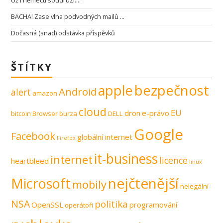
Už i němečtí soudruzi….
BACHA! Zase vlna podvodných mailů …
Dočasná (snad) odstávka příspěvků
ŠTÍTKY
apple
bezpečnost
Android
alert
amazon
cloud
EU
dron
e-právo
bitcoin
Browser
burza
DELL
Google
Facebook
globální internet
Firefox
it-business
internet
licence
heartbleed
linux
nejčtenější
Microsoft
mobily
nelegální
NSA
politika
OpenSSL
programování
operátoři