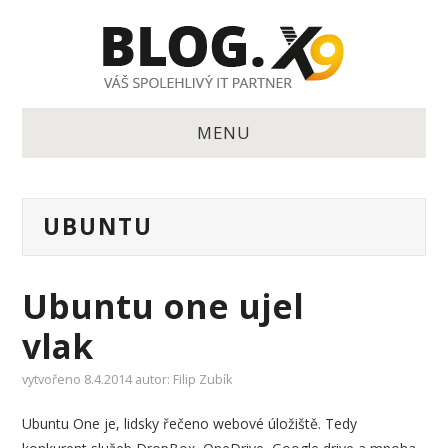
MENU
KDO JE X9.CZ?
UBUNTU
AKTUÁLNĚ
NEJČTENĚJŠÍ PŘÍSPĚVKY
Ubuntu one ujel
vlak
X-DEVÍTKA NA
vytvořeno
8.4.2014
autor:
Filip Zubík
FACEBOOKU
Ubuntu One je, lidsky řečeno webové úložiště. Tedy
JAK VYZRÁT NA HESLA