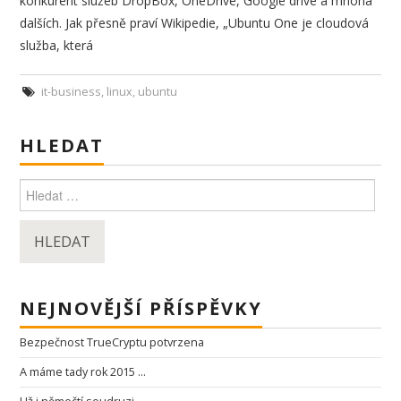
konkurent služeb DropBox, OneDrive, Google drive a mnoha
dalších. Jak přesně praví Wikipedie, „Ubuntu One je cloudová
!! STÁLÉ
služba, která
BEZPEČNOSTNÍ
it-business
,
linux
,
ubuntu
VAROVÁNÍ !!
HLEDAT
Search for:
NEJNOVĚJŠÍ PŘÍSPĚVKY
Bezpečnost TrueCryptu potvrzena
A máme tady rok 2015 …